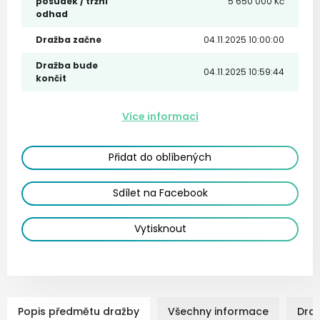
posudek / tržní
5 650 000 Kč
odhad
Dražba začne
04.11.2025 10:00:00
Dražba bude
04.11.2025 10:59:44
končit
Více informací
Přidat do oblíbených
Sdílet na Facebook
Vytisknout
Popis předmětu dražby
Všechny informace
Dra