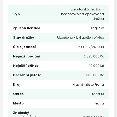
Exekutorská dražba -
Typ
nedobrovolná, opakovaná
dražba
Způsob licitace
Anglický
Stav dražby
Ukončeno - byl udělen příklep
Číslo jednací
115 EX 102/24-088
Nejnižší podání
2 825 000 Kč
Nejnižší příhoz
10 000 Kč
Dražební jistota
300 000 Kč
Kraj
Hlavní město Praha
Okres
Praha 10
Město
Praha
Znalecký