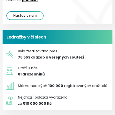
Nastavit nyní
Exdražby v číslech
Bylo zrealizováno přes
78 553
dražeb a veřejných soutěží
Draží u nás
81
dražebníků
Máme necelých
100 000
registrovaných dražitelů
Nejdražší položka vydražená
za
510 000 000 Kč