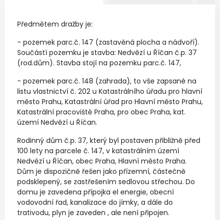
Předmětem dražby je:
- pozemek parc.č. 147 (zastavěná plocha a nádvoří).
Součástí pozemku je stavba: Nedvězí u Říčan č.p. 37
(rod.dům). Stavba stojí na pozemku parc.č. 147,
- pozemek parc.č. 148 (zahrada), to vše zapsané na
listu vlastnictví č. 202 u Katastrálního úřadu pro hlavní
město Prahu, Katastrální úřad pro Hlavní město Prahu,
Katastrální pracoviště Praha, pro obec Praha, kat.
území Nedvězí u Říčan.
Rodinný dům č.p. 37, který byl postaven přibližně před
100 lety na parcele č. 147, v katastrálním území
Nedvězí u Říčan, obec Praha, Hlavní město Praha.
Dům je dispozičně řešen jako přízemní, částečně
podsklepený, se zastřešením sedlovou střechou. Do
domu je zavedena přípojka el energie, obecní
vodovodní řad, kanalizace do jímky, a dále do
trativodu, plyn je zaveden , ale není připojen.